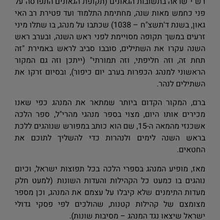
רש"י שראה בתשובות הגאונים (תקופת הגאונים התפרסה על
פני כחמש מאות שנה, מחתימת התלמוד ועד פטירת רב האי
גאון, בשנת ד'תשצ"ח – 1038) שכתבו על מנהג, בו שתלו מיני
זרעים במשך תקופה מסויימת לפני ראש השנה, ובערב ראש
השנה עקרו את השתילים, סובבו סביב לראש באמירת "זה
תחת זה, וזה חליפתי, וזה תמורתי" (ייתכן וזה גם המקור
הראשוני למנהג הכפרות בערב יום כיפור), ובסיום זרקו את
השתילים לנהר.
ברם, המקור הקדום ביותר שמתאר את המנהג כפי שאנו
מכירים אותו היום, מצוי בספר מנהגי מהרי"ל, ספר הלכה
אשכנזי מהמאה ה-15, שם הוא כותב במפורש שנוהגים ללכת
בראש השנה לימים ולנהרות כדי להשליך לתוכם את
החטאים.
מאז, מופיע המנהג בספרי הלכה בכל תפוצות ישראל, וכיום
נוהגים בו כמעט כל הקהילות והעדות השונות (למעט חלק
מעדות התימנים שלא קיבלו על עצמם את המנהג, וכן מספר
מצומצם של קהילות קטנות, שהולכים לפי פסקי גדולי
ישראל שיצאו נגד המנהג – מסיבות שונות).