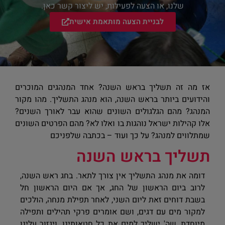
שלנו, או הצעה לפעילות, יש ליצור קשר כאן.
לבניית הצעה מותאמת אישית
אז מה זה תשליך בראש השנה? אחד המנהגים המוכרים
והידועים ביותר בראש השנה, הוא מנהג התשליך. מהו מקור
המנהג? מהם הגלגולים השונים שהוא עבר לאורך השנים?
אלו קהילות ישראל נוהגות בו ואלו לא? מהם הפרטים השונים
שמתלווים למנהג? על כך ועוד – בכתבה שלפניכם
תשליך בראש השנה
דומה את מנהג התשליך אין צורך לתאר. בחג ראש השנה,
לרוב ביום הראשון של החג, אך אם היום הראשון חל
בשבת דוחים זאת ליום השני, לאחר תפילת מנחה, הולכים
למקור מים עם דגים, ושם אומרים פרקי תהילים ותפילה
מיוחדת, שה' ישליך למים את כל חטאותינו, ויגזור עלינו