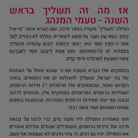
אז מה זה תשליך בראש
השנה - טעמי המנהג
המילה "תשליך" מקורה בספר מיכה, שם הנביא אומר "מִי-אֵ-ל
כָּמוֹךָ נֹשֵׂא עָו‍ֹן וְעֹבֵר עַל-פֶּשַׁע לִשְׁאֵרִית נַחֲלָתוֹ לֹא-הֶחֱזִיק לָעַד
אַפּוֹ כִּי-חָפֵץ חֶסֶד הוּא. יָשׁוּב יְרַחֲמֵנוּ יִכְבֹּשׁ עֲו‍ֹנֹתֵינוּ וְתַשְׁלִיךְ
בִּמְצֻלוֹת יָם כָּל-חַטֹּאותָם. תִּתֵּן אֱמֶת לְיַעֲקֹב חֶסֶד לְאַבְרָהָם
אֲשֶׁר-נִשְׁבַּעְתָּ לַאֲבֹתֵינוּ מִימֵי קֶדֶם.
בפסוקים אלו הנביא משבח את ה' שהוא מוחל על העוונות
של בני ישראל, ומשליך למצולות ים את החטאים. בזוהר
הקדוש נאמר, שבפסוקים אלו מרומזים י"ג מידות הרחמים,
ושמידות הרחמים המרומזים בפסוקים אלו, מכוונים לדרגה
גבוהה אף יותר ממידות הרחמים המוכרות, שכתובות בחומש
שמות ושאותם אמר משה רבנו.
חוץ מאמירת התפילה ליד מקור מים, כדי לרמז על נבואת
מיכה ועל מידות הרחמים, משתדלים שבמים שלידם אומרים
את התפילה יהיו גם דגים, כי עיני הדגים לא נעצמות אף פעם,