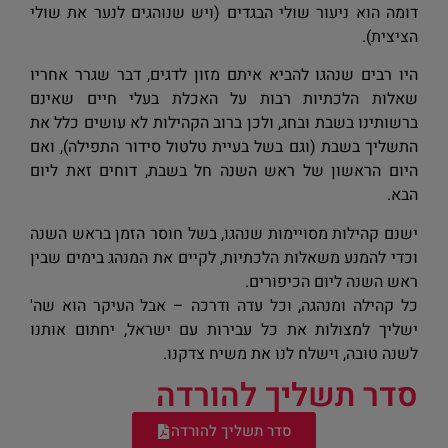
דומה הוא ניעור שולי הבגדים (ויש שנוהגים לנער את שולי
הציצית).
היו רבים שנהגו להביא איתם מזון לדגים, דבר שגרר אחריו
שאלות הלכתיות רבות על האכלת בעלי חיים שאינם
ברשותינו בשבת ובחג, ולכן ברוב הקהילות לא עושים כלל את
התשליך בשבת (וגם בשל בעיית טלטול סידור התפילה), ואם
היום הראשון של ראש השנה חל בשבת, דוחים זאת ליום
הבא.
ישנם קהילות מסויימות שנהגו, בשל חוסר הזמן בראש השנה
וכדי להמנע משאלות הלכתיות, לקיים את המנהג בימים שבין
ראש השנה ליום הכיפורים.
כל קהילה ומנהגה, וכל עדה ודרכה – אבל העיקר הוא שה'
ישליך למצולות את כל עבירות עם ישראל, יחתום אותנו
לשנה טובה, וישלח לנו את משיח צדקנו.
סדר תשליך להורדה
סדר תשליך להורדה