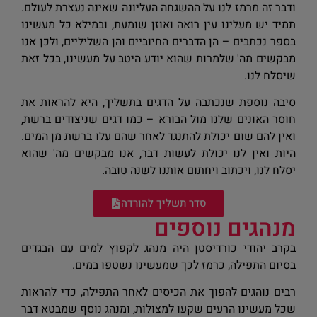
ודבר זה מרמז לנו על ההשגחה העליונה שאינה נעצרת לעולם.
תמיד יש מעלינו עין רואה ואוזן שומעת, ובמילא כל מעשינו
בספר נכתבים – הן הדברים החיוביים והן השליליים, ולכן אנו
מבקשים מה' שלמרות שהוא יודע היטב על מעשינו, בכל זאת
שיסלח לנו.
סיבה נוספת שנכתבה על הדגים בתשליך, היא להראות את
חוסר האונים שלנו מול הבורא – כמו דגים שניצודים ברשת,
ואין להם שום יכולת להתנגד לאחר שהם עלו ברשת מן המים.
היות ואין לנו יכולת לעשות דבר, אנו מבקשים מה' שהוא
יסלח לנו, ויכתוב ויחתום אותנו לשנה טובה.
סדר תשליך להורדה
מנהגים נוספים
בקרב יהודי כורדיסטן היה מנהג לקפוץ למים עם הבגדים
בסיום התפילה, כרמז לכך שמעשינו נשטפו במים.
רבים נוהגים להפוך את הכיסים לאחר התפילה, כדי להראות
שכל מעשינו הרעים שקעו למצולות, ומנהג נוסף שמבטא דבר