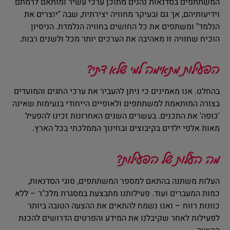
המשתתפים בסדנאות נהנים מתוכן ערכי עשיר ומותאם לרמתם
וידיעותיהם, אך גם ובעיקר מחוויה יצירתית, שבה "יוצרים את
הנלמד" ומשתפים את כל החושים בחוויה הנלמדת. הניסיון
הוכיח שחוויה זו מאהיבה את הערכים יותר מכל ולשנים רבות.
הפעילות מתאימה למי שלא דתי?
בהחלט. אנו מאמינים כי ניתן להעביר את ערכי החגים והמועדים
בצורה המותאמת למשתתפים ולאופיים הייחודי בנעימות שאינה
'כופה' את התכנים. בעשרים השנים האחרונות זכינו להפעיל
מאות אלפי ילדים בקיבוצים ובחינוך הממלכתי בכל הארץ.
מה העלות של הפעילות?
העלות משתנה בהתאם למספר המשתתפים, סוגי הסדנאות,
כמות המעברים ועוד. פעילותנו מתבצעת במסגרת מלכ"ר – ללא
כוונות רווח – ואנו נשמח להתאים את ההצעה הטובה ביותר
לפעילות לאחר שקיבלנו את המידע והפרטים הדרושים להכנת