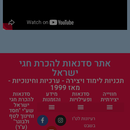
אתר סדנאות להכרת חגי
ישראל
תכניות לימוד ויצירה - ערכיות וחינוכיות -
מאז 1999
חווייה
סדנאות
מידע
סדנאות
יצירתית
ופעילויות
והזמנות
להכרת חגי
ישראל
שע"י "חסד
וחינוך לטף
הפעילות שלנו
ערכות יצירה
סדנאות קיץ לילדים בחופש הגדול
העשרה חינוכית
פעילות לקייטנה
אישי ציבור בסדנאות
פעילות למשפחה
סדנאות ופעילויות
פעילויות קיץ לילדים
כל הסדנאות
ראש השנה וחגי תשרי
פעילות לטו בשבט
הצהרת נגישות
תקנון ומדיניות פרטיות
רעיונות לט"ו
ולבוגר"
בשבט
(ע"ר)