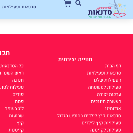
סדנאות ופעילויות
תכני
חווייה יצירתית
דף הבית
כל הסדנאות
סדנאות ופעילויות
ראש השנה וח
הפעילות שלנו
חנוכה
פעילות למשפחה
פעילות לטו 
ערכות יצירה
פורים
העשרה חינוכית
פסח
אודותינו
ל"ג בעומר
סדנאות קיץ לילדים בחופש הגדול
שבועות
פעילויות קיץ לילדים
קיץ
פעילות לקייטנה
קייטנות