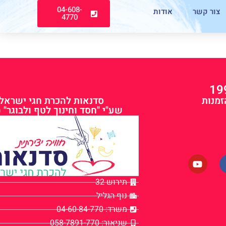
04-608-
צור קשר
אודות
4770
זמנות
סדנאות להכרת חגי ישראל
שע"י "חסד וחינוך לטף ולבוגר" (
תירוש 32
נוף הגליל
משרד: 04-60-84-770
שניאור: 058-7891-770