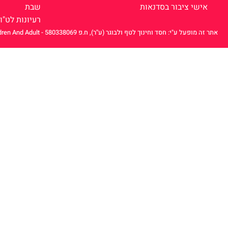
אישי ציבור בסדנאות
שבת
רעיונות לט"ו
אתר זה מופעל ע"י: חסד וחינוך לטף ולבוגר (ע''ר), ח.פ 580338069 - Hesed And Education Of Chidren And Adult‎