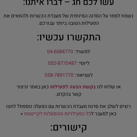
עשו לכם חג – דברו איתנו:
נשמח לספר על הסדנה המיוחדת של מעבדת הכשרות ולהתאים את
הפעילות הטובה ביותר עבורכם.
התקשרו עכשיו:
למשרד:
04-6084770
ליוסי:
052-8770487
לשניאור:
058-7891770
או שלחו לנו
בקשת הצעה לפעילות
כאן באתר וניצור
קשר בהקדם.
רוצים לשלב את סדנת מעבדת הכשרות עם הפעלה נוספת? לחצו
כאן למעבר ל
כל הפעילויות וההפעלות לקייטנות
»
קישורים: