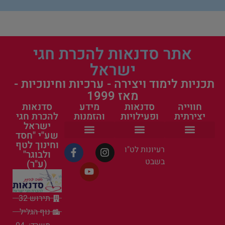
אתר סדנאות להכרת חגי
ישראל
תכניות לימוד ויצירה - ערכיות וחינוכיות -
מאז 1999
חווייה
סדנאות
מידע
סדנאות
יצירתית
ופעילויות
והזמנות
להכרת חגי
ישראל
שע"י "חסד
וחינוך לטף
הפעילות שלנו
ערכות יצירה
סדנאות קיץ לילדים בחופש הגדול
העשרה חינוכית
פעילות לקייטנה
אישי ציבור בסדנאות
פעילות למשפחה
סדנאות ופעילויות
פעילויות קיץ לילדים
כל הסדנאות
ראש השנה וחגי תשרי
פעילות לטו בשבט
הצהרת נגישות
תקנון ומדיניות פרטיות
רעיונות לט"ו
ולבוגר"
בשבט
(ע"ר)
תירוש 32
נוף הגליל