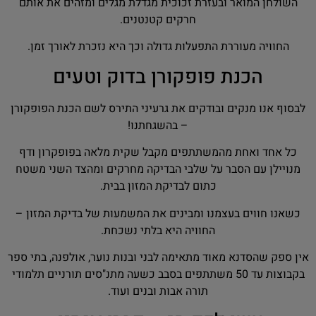
השולחן המואר ובעזרת זכוכית מגדלת מגלים ומזהים את אותם
חרקים קטנטנים.
החוויה מעוררת התפעלות גדולה וכך היא נזכרת לאורך זמן.
הכנת פופקורן בדוק וטעים
לבסוף אנו מנקים ובודקים את גרעיני התירס לשם הכנת הפופקורן
– בהשגחתנו!
כל אחד ואחת מהמשתתפים מקבל שקית מלאה בפופקרון ודף
מנויילן עם הסבר על שלבי הבדיקה מחרקים ומהצד השני משטח
כתום לבדיקת המזון בבית.
כשאנו חווים בעצמנו ומבינים את המשמעות של בדיקת המזון –
החוויה היא בלתי נשכחת.
אין ספק שהסדנא מאוד מתאימה לבני ובנות נוער, אולפנה, בתי ספר
בקבוצות עד 50 משתתפים בסבב כשעה מתנ"סים תורניים תלמודי
תורה אבות ובנים ועוד.