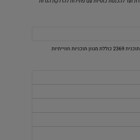
דת ועד להכנסת כוסיות עם פתילות להדלקת הנרות
בהחלט הסדנה והפעילות מאושרת במערכת גפן (מס' 2369). הפעילות המופיעה במערכת גפ"ן של משרד החינוך תחת מספר תוכנית 2369 כוללת מגוון תוכניות חווייתיות