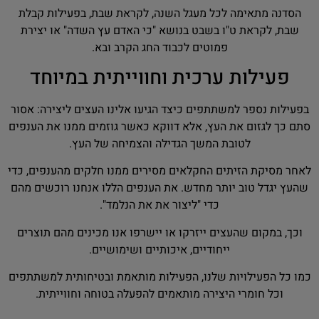
הסדנה מתאימה לכל מעגל השנה, לקראת שבת, בפעילות קבלת
שבת, לקראת ט"ו בשבט בנושא "כי האדם עץ השדה" או יצירת
פמוטים לכבוד החג הקרב ובא.
פעילות ערכית וחווייתית במיוחד
בפעילות נספר למשתתפים כיצד הגיעו אלינו העצים ליצירה: אסור
סתם כך לגזום את העץ, אלא דווקא כאשר גוזמים ממנו את הענפים
לטובת המשך הגדילה והצמיחה של העץ.
לאחר מסיקת הזיתים החקלאים מסירים ממנו חלקים מהענפים, כדי
שהעץ יגדל טוב יותר מחדש. את הענפים הללו אנחנו רוכשים מהם
כדי "ליצור את את הנלמד".
וכך, במקום שהעצים ייזרקו או יישרפו אנו מכינים מהם תוצרים
ייחודיים, איכותיים ושימושיים.
כמו כל הפעילויות שלנו, הפעילות מותאמת ובטיחותית למשתתפים
וכל חומרי היצירה מותאמים להפעלה בטוחה וחווייתית.