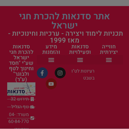
אתר סדנאות להכרת חגי
ישראל
תכניות לימוד ויצירה - ערכיות וחינוכיות -
מאז 1999
חווייה
סדנאות
מידע
סדנאות
יצירתית
ופעילויות
והזמנות
להכרת חגי
ישראל
שע"י "חסד
וחינוך לטף
הפעילות שלנו
ערכות יצירה
סדנאות קיץ לילדים בחופש הגדול
העשרה חינוכית
פעילות לקייטנה
אישי ציבור בסדנאות
פעילות למשפחה
סדנאות ופעילויות
פעילויות קיץ לילדים
כל הסדנאות
ראש השנה וחגי תשרי
פעילות לטו בשבט
הצהרת נגישות
תקנון ומדיניות פרטיות
רעיונות לט"ו
ולבוגר"
בשבט
(ע"ר)
תירוש 32
נוף הגליל
משרד: 04-
60-84-770