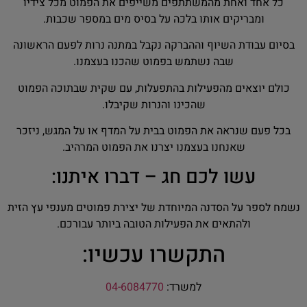
כל אחד ואחת מהמשתתפים משייפים את הפמוט מכל צידיו
ומבריקים אותו בלכה על בסיס מים במספר שכבות.
בסיום עבודת השיוף וההברקה נקבל במתנה נרות לפעם הראשונה
שבה נשתמש בפמוט שהכנו בעצמנו.
כולם יוצאים מהפעילות בהתפעלות, עם שקית שבתוכה הפמוט
שהכינו והנרות שקיבלו.
בכל פעם שנראה את הפמוט בבית על המדף או על המגש, ניזכר
שאנחנו בעצמנו יצרנו את הפמוט המרהיב.
עשו לכם חג – דברו איתנו:
נשמח לספר על הסדנה המיוחדת של יצירת פמוטים מענפי עץ הזית
ולהתאים את הפעילות הטובה ביותר עבורכם.
התקשרו עכשיו:
למשרד:
04-6084770