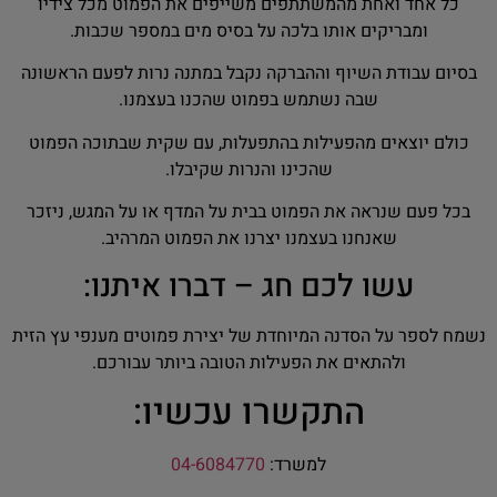
כל אחד ואחת מהמשתתפים משייפים את הפמוט מכל צידיו
ומבריקים אותו בלכה על בסיס מים במספר שכבות.
בסיום עבודת השיוף וההברקה נקבל במתנה נרות לפעם הראשונה
שבה נשתמש בפמוט שהכנו בעצמנו.
כולם יוצאים מהפעילות בהתפעלות, עם שקית שבתוכה הפמוט
שהכינו והנרות שקיבלו.
בכל פעם שנראה את הפמוט בבית על המדף או על המגש, ניזכר
שאנחנו בעצמנו יצרנו את הפמוט המרהיב.
עשו לכם חג – דברו איתנו:
נשמח לספר על הסדנה המיוחדת של יצירת פמוטים מענפי עץ הזית
ולהתאים את הפעילות הטובה ביותר עבורכם.
התקשרו עכשיו:
למשרד:
04-6084770