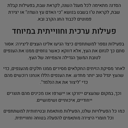
הסדנה מתאימה לכל מעגל השנה, לקראת שבת, בפעילות קבלת
שבת, לקראת ט"ו בשבט בנושא "כי האדם עץ השדה" או יצירת
פמוטים לכבוד החג הקרב ובא.
פעילות ערכית וחווייתית במיוחד
בפעילות נספר למשתתפים כיצד הגיעו אלינו העצים ליצירה: אסור
סתם כך לגזום את העץ, אלא דווקא כאשר גוזמים ממנו את הענפים
לטובת המשך הגדילה והצמיחה של העץ.
לאחר מסיקת הזיתים החקלאים מסירים ממנו חלקים מהענפים, כדי
שהעץ יגדל טוב יותר מחדש. את הענפים הללו אנחנו רוכשים מהם
כדי "ליצור את את הנלמד".
וכך, במקום שהעצים ייזרקו או יישרפו אנו מכינים מהם תוצרים
ייחודיים, איכותיים ושימושיים.
כמו כל הפעילויות שלנו, הפעילות מותאמת ובטיחותית למשתתפים
וכל חומרי היצירה מותאמים להפעלה בטוחה וחווייתית.