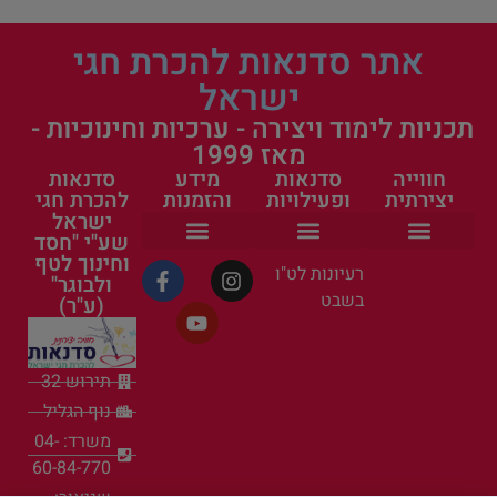
אתר סדנאות להכרת חגי
ישראל
תכניות לימוד ויצירה - ערכיות וחינוכיות -
מאז 1999
חווייה
סדנאות
מידע
סדנאות
יצירתית
ופעילויות
והזמנות
להכרת חגי
ישראל
שע"י "חסד
וחינוך לטף
הפעילות שלנו
ערכות יצירה
סדנאות קיץ לילדים בחופש הגדול
העשרה חינוכית
פעילות לקייטנה
אישי ציבור בסדנאות
פעילות למשפחה
סדנאות ופעילויות
פעילויות קיץ לילדים
כל הסדנאות
ראש השנה וחגי תשרי
פעילות לטו בשבט
הצהרת נגישות
תקנון ומדיניות פרטיות
רעיונות לט"ו
ולבוגר"
בשבט
(ע"ר)
תירוש 32
נוף הגליל
משרד: 04-
60-84-770