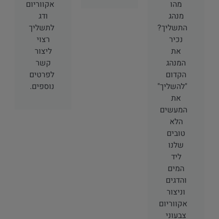
מהו
אקווריום
מנהג
ודג
התשליך?
לתשליך
נכיר
רצוי
את
ליצור
המנהג
קשר
הקדום
לפרטים
"להשליך"
נוספים.
את
המעשים
הלא
טובים
שלנו
ליד
המים
והדגים
וניצור
אקווריום
צבעוני