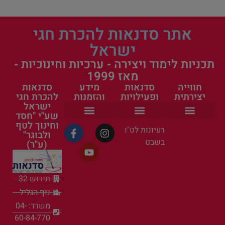
אתר סדנאות להכרת חגי
ישראל
תכניות לימוד ויצירה - ערכיות וחינוכיות -
מאז 1999
חווייה
סדנאות
מידע
סדנאות
יצירתית
ופעילויות
והזמנות
להכרת חגי
ישראל
שע"י "חסד
וחינוך לטף
הפעילות שלנו
ערכות יצירה
סדנאות קיץ לילדים בחופש הגדול
העשרה חינוכית
פעילות לקייטנה
אישי ציבור בסדנאות
פעילות למשפחה
סדנאות ופעילויות
פעילויות קיץ לילדים
כל הסדנאות
ראש השנה וחגי תשרי
פעילות לטו בשבט
הצהרת נגישות
תקנון ומדיניות פרטיות
רעיונות לט"ו
ולבוגר"
בשבט
(ע"ר)
תירוש 32
נוף הגליל
משרד: 04-
60-84-770