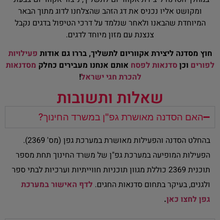
ומקושט אליו נכניס את דג הזהב שהצלחנו לדוג מתוך הבאר
המיוחדת שהבאנו ולאחר שנלמד על דרכי הטיפול בדגים נקבל
צנצנת עם מזון מיוחד לדגים.
חוץ מסדנה ליצירת אקווריום לתשליך,
בררו גם אודות
פעילויות
לפורים
וכן
סדנאות לפסח
אותם אנחנו מעבירים
כחלק
מסדנאות
להכרת חגי ישראל
!
שאלות ותשובות
האם הסדנה מאושרת גפ"ן במשרד החינוך?
בהחלט הסדנה והפעילות מאושרת במערכת גפן (מס' 2369).
הפעילות המופיעה במערכת גפ"ן של משרד החינוך תחת מספר
תוכנית 2369 כוללת מגוון תוכניות חווייתיות וערכיות לבתי ספר
ולגנים, בעיקר בתחום סדנאות החגים.
לדף האישור במערכת
גפן לחצו כאן
.