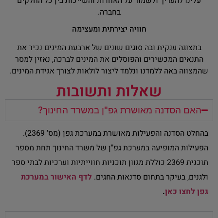
עלינו להעריך ולשמור על האחדות והשייכות בין כל החלקים
בחברה.
חוויה יצירתית ומעצימה
בתצוגה ענקית ובה סוגים שונים של ארבעת המינים נכיר את
התנאים המכשירים והפוסלים את המינים לברכה, נאזין למסר
שהמצווה באה ללמדנו ונלמד ליצור לולאות לצורך אגידת המינים.
שאלות ותשובות
האם הסדנה מאושרת גפ"ן במשרד החינוך?
בהחלט הסדנה והפעילות מאושרת במערכת גפן (מס' 2369).
הפעילות המופיעה במערכת גפ"ן של משרד החינוך תחת מספר
תוכנית 2369 כוללת מגוון תוכניות חווייתיות וערכיות לבתי ספר
ולגנים, בעיקר בתחום סדנאות החגים.
לדף האישור במערכת
גפן לחצו כאן
.