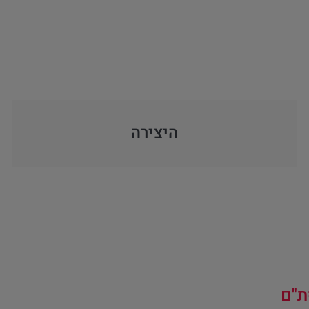
היצירה
ת"ם