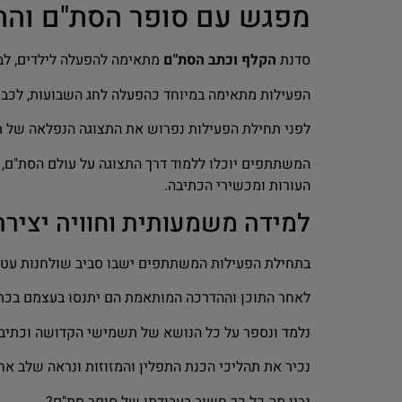
מפגש עם סופר הסת"ם והת
סדנת
הקלף וכתב הסת"ם
מתאימה להפעלה לילדים, לבנ
הפעילות מתאימה במיוחד כהפעלה לחג השבועות, לכבוד 
לפני תחילת הפעילות נפרוש את התצוגה הנפלאה של 
המשתתפים יוכלו ללמוד דרך התצוגה על עולם הסת"ם, ל
העורות ומכשירי הכתיבה.
למידה משמעותית וחוויה יצירת
בתחילת הפעילות המשתתפים ישבו סביב שולחנות עטופי
לאחר התוכן וההדרכה המותאמת הם יתנסו בעצמם בכתיב
נלמד ונספר על כל הנושא של תשמישי הקדושה וכתיב
נכיר את תהליכי הכנת התפלין והמזוזות ונראה שלב אח
נבין מה כל כך חשוב בעבודתו של סופר סת"ם?