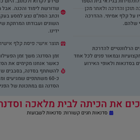
לתלמידות בגילאי בית הספר
שידע לקרוא ולכתוב. היום כ
ה תוכן והדרכה ולאחר מכן
שדורשת לימוד והכנה. אבל מ
ו על קלף אמיתי. ההדרכה
וכתב הסת”ם נצע למסע בעקבו
 שלהם.
השונים ועבודתו המרתקת של 
ידינו.
תוצר אישי: פיסת קלף אישית
ים הרלוונטיים להדרכת
צועיות ובמאור פנים לכל אחד
 בסדנאות ולאופי האירוע
כאשר אנחנו מקימים את הסד
כ-60 משתתפים שמגיעים 
הסדנה גם במתכונת של הפנינ
ים את הכיתה לבית מלאכה וסדנת
סדנאות חגים קשורות:
סדנאות לשבועות