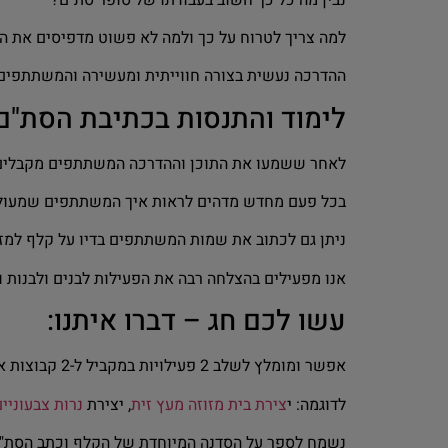
למה צריך לטרוח על כך ולמה לא פשוט מדפיסים את התפ
ההדרכה נעשית בצורה חווייתית ומעשירה והמשתתפים 
לימוד והתנסות בכתיבת הסת"ם
לאחר ששמעו את התוכן וההדרכה המשתתפים מקבלים פיס
בכל פעם מחדש מדהים לראות איך המשתתפים שמעולם 
ניתן גם לכתוב את שמות המשתתפים בדיו על קלף למזכ
אנו מפעילים בהצלחה רבה את הפעילות לבנים ולבנות 
עשו לכם חג – דברו איתנו:
אפשר ומומלץ לשלב 2 פעילויות במקביל ל-2 קבוצות או יותר שיתחלפו ביניהן אחרי 45 דקות, או בפעילות אחת אחרי השנייה.
לדוגמה: י
צירת בית מזוזה מעץ זית
, יצירת
נרות צבעוניי
נשמח לספר על הסדנה המיוחדת של הקלף וכתב הסת"ם 