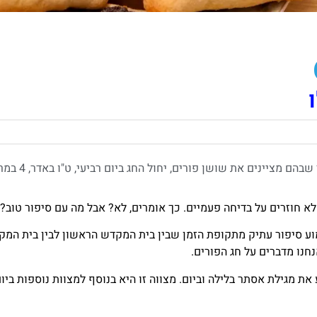
 מגילת אסתר בלילה וביום. מצווה זו היא בנוסף למצוות נוספות ביום
ניצלנו מהכחדה המונית כעם שלם. כנראה שכבר אין כזה שלא מכיר או 
חוג בכל מקום שבו היהודים הגיעו. חג זה הוא ממש עתיק מצד ההיסטורי
דים חגגו את החג.
ולד בפורים? כנראה שניחשתם נכון. אם זה בן – מרדכי ואם זה בת – א
ידיים שלכם.
ם כל כך בחירה בעניין. המנהג במרוקו הוא לכל בן שנולד בפורים ל
ד, כבר לא צריך לנחש את השם, כי יקראו לו "מרדכי" ואם בת אז "אס
צה יבשות סביב מנהגי היהודים במדינות שונות סביב חג הפורים.
ות תימן ומרוקו כבר מצינו עדות למנהג זה. כמו כן יש עדויות על קהי