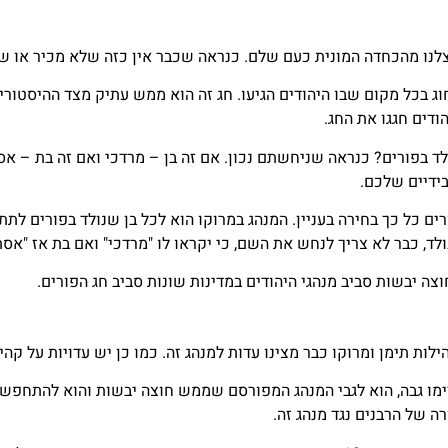
רימו גבה, הוא לגבי המנהג המפורסם שממש חוצה יבשות והוא להתחפש
 של הרבנים נגד מנהג זה.
ככל הנראה, קיום של תחפושות בפורים הוזכר לראשונה במאה ה־13. ישנם רבנים הטוענים ש
הו מנהג נוצרי אך יש הסוברים שלמרות שכנראה מקורו של מנהג זה הו
ן את מנהגו של הרמ"א שהיה מתחפש ביום פורים לעני ועובר בין הבתי
 המגילה?
ן? מי שממשתף בקריאת מגילה ציבורית בטח שם לב לפסוקים שהציבור קו
 בלילה.
בפורים בחו"ל נהגו לקרוא את הפסוק "להיות כל איש שורר בביתו" פעמ
ת. גם את המילה 'פורים' שבמגילה קוראים בקהילות אלו, פעם אחת עם 
 את קריאת המילה "המן". אם קצת נעמיק במקורות מנהג זה מקורו בקה
סויות איך בדיוק נכון לנהוג בשמיעת השם "המן". למשל בקהילות של 
טה: