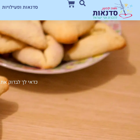
סדנאות ופעילויות
שתפו:
מתי פורים 2026 ה'תשפ"ו
תענית אסתר תחול ב י"ג באדר 2 למרץ 2026.
חג פורים ביום שלישי, י"ד באדר , 3 במרץ 2026
בערים מוקפות חומה, כמו ירושלים, ובבתי הספר שבהם
חג פורים בחו"ל
חג פורים בחו"ל נחגג בכל מקום שיש יהודים. אמנם
יום אחד בשנה, עם ישראל מתאסף בבתי כנסת לשמו
טובות ואם עדיין לא גיליתם על איזה חג מדובר, אז א